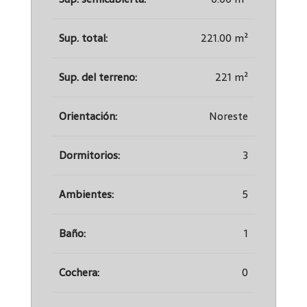
Sup. total:
221.00 m²
Sup. del terreno:
221 m²
Orientación:
Noreste
Dormitorios:
3
Ambientes:
5
Baño:
1
Cochera:
0