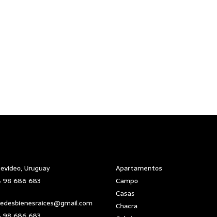
evideo, Uruguay
Apartamentos
 98 686 683
Campo
Casas
edesbienesraices@gmail.com
Chacra
 98 686 683