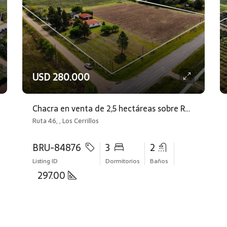
USD 280.000
Chacra en venta de 2,5 hectáreas sobre Ruta 46 Los Cerrillos
Ruta 46, , Los Cerrillos
BRU-84876
3
2
Listing ID
Dormitorios
Baños
297.00