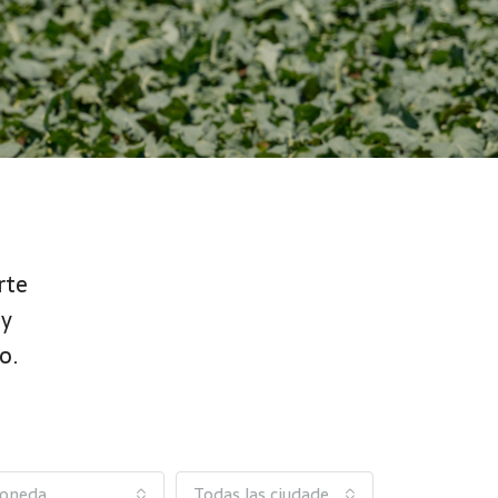
rte
 y
o.
oneda
Todas las ciudades