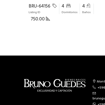
BRU-64156
4
4
Listing ID
Dormitorios
Baños
750.00
Mont
+598
brunogu
+598